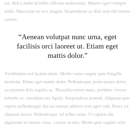
est. Sed a nulla id tellus efficitur malesuada. Mauris eget volutpat
nulla. Maecenas ut orci magna. Suspendisse ac felis non elit ornare
cursus.
“Aenean volutpat nunc urna, eget
facilisis orci laoreet ut. Etiam eget
mattis dolor.”
Vestibulum sed lacinia diam. Morbi varius augue quis fringilla
molestie. Etiam eget mattis dolor. Pellentesque porta metus dolor,
eu pretium felis sagittis ac. Phasellus tortor nunc, porttitor viverra
lobortis ac, tincidunt nec ligula. Suspendisse potenti. Aliquam quis
sapien pellentesque dui accumsan ultrices non eget velit. Fusce eu
aliquam lorem. Pellentesque vel tellus enim. Ut sapien elit,
dignissim ut ornare vitae, viverra ut nisi. Morbi quis sagittis velit.