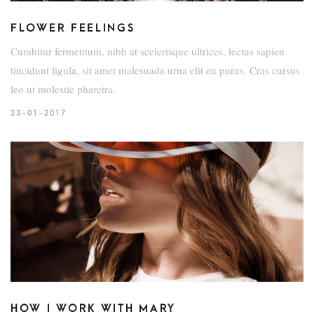
FLOWER FEELINGS
Curabitur fermentum, nibh at scelerisque ultrices, lectus sapien
tincidunt ligula, sit amet malesuada urna elit eu purus. Cras cursus
leo ut molestie pharetra.
23-01-2017
HOW I WORK WITH MARY