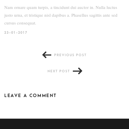
Nam ornare quam turpis, a tincidunt dui auctor in. Nulla luctus
justo urna, et tristique nisl dapibus a. Phasellus sagittis ante sed
cursus consequat.
23-01-2017
PREVIOUS POST
NEXT POST
LEAVE A COMMENT