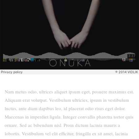
Nam metus odio, ultrices aliquet ipsum eget, posuere maximus est.
Aliquam erat volutpat. Vestibulum ultricies, ipsum in vestibulum
luctus, ante diam dapibus leo, id placerat odio risus eget dolor.
Maecenas in imperdiet ligula. Integer convallis pharetra tortor quis
ornare. Sed ac bibendum nisl. Proin dictum lacinia mauris a
lobortis. Vestibulum vel elit efficitur, fringilla ex sit amet, lacinia